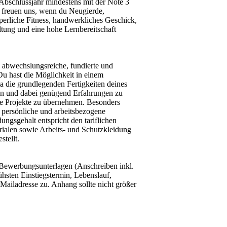
 Abschlussjahr mindestens mit der Note 3
 freuen uns, wenn du Neugierde,
erliche Fitness, handwerkliches Geschick,
ltung und eine hohe Lernbereitschaft
e abwechslungsreiche, fundierte und
Du hast die Möglichkeit in einem
 die grundlegenden Fertigkeiten deines
nen und dabei genügend Erfahrungen zu
e Projekte zu übernehmen. Besonders
e persönliche und arbeitsbezogene
ngsgehalt entspricht den tariflichen
alen sowie Arbeits- und Schutzkleidung
stellt.
e Bewerbungsunterlagen (Anschreiben inkl.
ühsten Einstiegstermin, Lebenslauf,
Mailadresse zu. Anhang sollte nicht größer