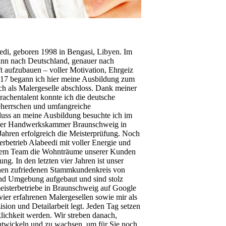
di, geboren 1998 in Bengasi, Libyen. Im
Mann nach Deutschland, genauer nach
 aufzubauen – voller Motivation, Ehrgeiz
017 begann ich hier meine Ausbildung zum
ich als Malergeselle abschloss. Dank meiner
achentalent konnte ich die deutsche
beherrschen und umfangreiche
luss an meine Ausbildung besuchte ich im
i der Handwerkskammer Braunschweig in
Jahren erfolgreich die Meisterprüfung. Noch
erbetrieb Alabeedi mit voller Energie und
nserem Team die Wohnträume unserer Kunden
g. In den letzten vier Jahren ist unser
inen zufriedenen Stammkundenkreis von
nd Umgebung aufgebaut und sind stolz
meisterbetriebe in Braunschweig auf Google
vier erfahrenen Malergesellen sowie mir als
sion und Detailarbeit legt. Jeden Tag setzen
lichkeit werden. Wir streben danach,
ntwickeln und zu wachsen, um für Sie noch