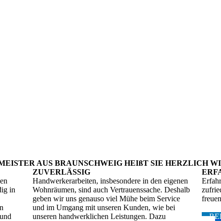
MEISTER AUS BRAUNSCHWEIG HEIßT SIE HERZLICH 
ZUVERLÄSSIG
ERF
nen
Handwerkerarbeiten, insbesondere in den eigenen
Erfah
ig in
Wohnräumen, sind auch Vertrauenssache. Deshalb
zufri
geben wir uns genauso viel Mühe beim Service
freuen
en
und im Umgang mit unseren Kunden, wie bei
 und
unseren handwerklichen Leistungen. Dazu
RE