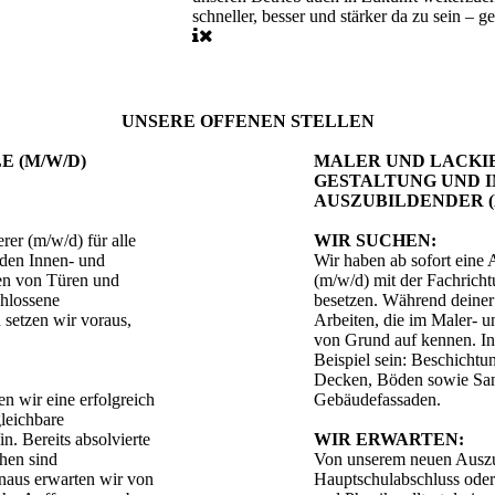
schneller, besser und stärker da zu sein – 
UNSERE OFFENEN STELLEN
E (M/W/D)
MALER UND LACKI
GESTALTUNG UND 
AUSZUBILDENDER (
rer (m/w/d) für alle
WIR SUCHEN:
 den Innen- und
Wir haben ab sofort eine
ren von Türen und
(m/w/d) mit der Fachrich
chlossene
besetzen. Während deiner 
 setzen wir voraus,
Arbeiten, die im Maler- u
von Grund auf kennen. In
Beispiel sein: Beschicht
Decken, Böden sowie San
n wir eine erfolgreich
Gebäudefassaden.
leichbare
n. Bereits absolvierte
WIR ERWARTEN:
hen sind
Von unserem neuen Auszu
naus erwarten wir von
Hauptschulabschluss oder