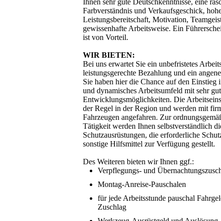
Ihnen sehr gute Deutschkenntnisse, eine ra
Farbverständnis und Verkaufsgeschick, hoh
Leistungsbereitschaft, Motivation, Teamgeis
gewissenhafte Arbeitsweise. Ein Führerschein
ist von Vorteil.
WIR BIETEN:
Bei uns erwartet Sie ein unbefristetes Arbeits
leistungsgerechte Bezahlung und ein angen
Sie haben hier die Chance auf den Einstieg i
und dynamisches Arbeitsumfeld mit sehr gut
Entwicklungsmöglichkeiten. Die Arbeitseinsa
der Regel in der Region und werden mit fi
Fahrzeugen angefahren. Zur ordnungsgemä
Tätigkeit werden Ihnen selbstverständlich d
Schutzausrüstungen, die erforderliche Schu
sonstige Hilfsmittel zur Verfügung gestellt.
Des Weiteren bieten wir Ihnen ggf.:
Verpflegungs- und Übernachtungszusc
Montag-Anreise-Pauschalen
für jede Arbeitsstunde pauschal Fahrge
Zuschlag
Werkzeug-Ausrüstgeld und Auslösung