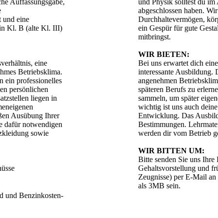
sche Auffassungsgabe,
und Physik solltest du im
e
abgeschlossen haben. Wir
t und eine
Durchhaltevermögen, körp
 Kl. B (alte Kl. III)
ein Gespür für gute Gesta
mitbringst.
WIR BIETEN:
verhältnis, eine
Bei uns erwartet dich ein
ehmes Betriebsklima.
interessante Ausbildung. 
n ein professionelles
angenehmen Betriebsklima
en persönlichen
späteren Berufs zu erler
tzstellen liegen in
sammeln, um später eigen
rmeneigenen
wichtig ist uns auch dein
ßen Ausübung Ihrer
Entwicklung. Das Ausbildu
ie dafür notwendigen
Bestimmungen. Lehrmateri
tzkleidung sowie
werden dir vom Betrieb ge
WIR BITTEN UM:
Bitte senden Sie uns Ihr
hüsse
Gehaltsvorstellung und fr
Zeugnisse) per E-Mail an 
als 3MB sein.
ld und Benzinkosten-