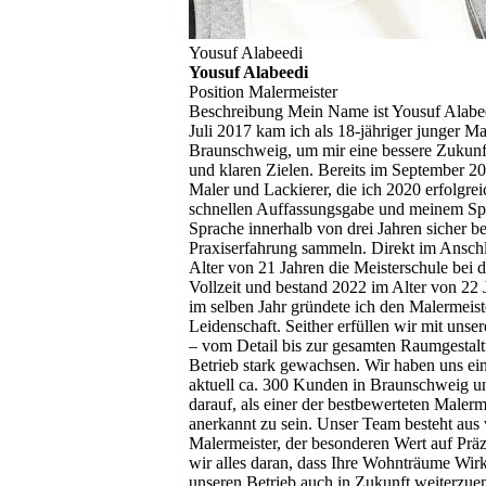
Yousuf Alabeedi
Yousuf Alabeedi
Position
Malermeister
Beschreibung
Mein Name ist Yousuf Alabee
Juli 2017 kam ich als 18-jähriger junger 
Braunschweig, um mir eine bessere Zukunft
und klaren Zielen. Bereits im September 2
Maler und Lackierer, die ich 2020 erfolgre
schnellen Auffassungsgabe und meinem Spr
Sprache innerhalb von drei Jahren sicher 
Praxiserfahrung sammeln. Direkt im Ansch
Alter von 21 Jahren die Meisterschule be
Vollzeit und bestand 2022 im Alter von 22 
im selben Jahr gründete ich den Malermeist
Leidenschaft. Seither erfüllen wir mit u
– vom Detail bis zur gesamten Raumgestaltun
Betrieb stark gewachsen. Wir haben uns e
aktuell ca. 300 Kunden in Braunschweig u
darauf, als einer der bestbewerteten Maler
anerkannt zu sein. Unser Team besteht aus 
Malermeister, der besonderen Wert auf Präzi
wir alles daran, dass Ihre Wohnträume Wirk
unseren Betrieb auch in Zukunft weiterzue